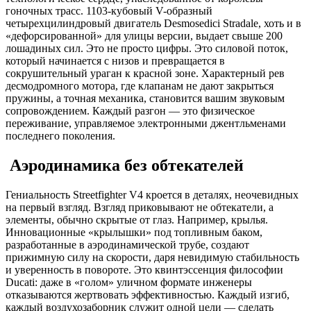
гоночных трасс. 1103-кубовый V-образный
четырехцилиндровый двигатель Desmosedici Stradale, хоть и в
«дефорсированной» для улицы версии, выдает свыше 200
лошадиных сил. Это не просто цифры. Это силовой поток,
который начинается с низов и превращается в
сокрушительный ураган к красной зоне. Характерный рев
десмодромного мотора, где клапанам не дают закрыться
пружины, а точная механика, становится вашим звуковым
сопровождением. Каждый разгон — это физическое
переживание, управляемое электронными джентльменами
последнего поколения.
Аэродинамика без обтекателей
Гениальность Streetfighter V4 кроется в деталях, неочевидных
на первый взгляд. Взгляд приковывают не обтекатели, а
элементы, обычно скрытые от глаз. Например, крылья.
Инновационные «крылышки» под топливным баком,
разработанные в аэродинамической трубе, создают
прижимную силу на скорости, даря невидимую стабильность
и уверенность в повороте. Это квинтэссенция философии
Ducati: даже в «голом» уличном формате инженеры
отказываются жертвовать эффективностью. Каждый изгиб,
каждый воздухозаборник служит одной цели — сделать