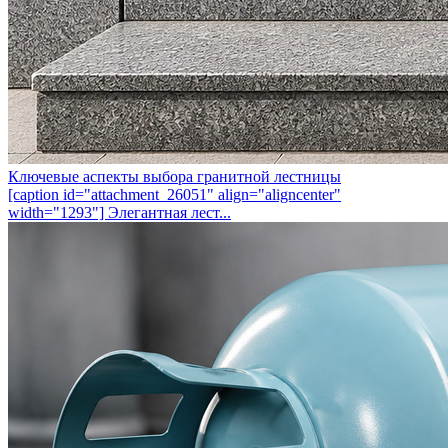
Ключевые аспекты выбора гранитной лестницы
[caption id="attachment_26051" align="aligncenter"
width="1293"] Элегантная лест...