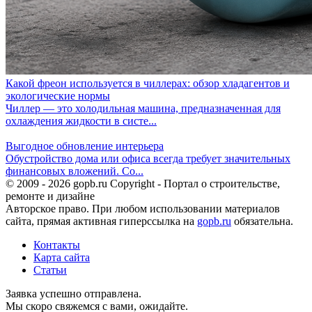
Какой фреон используется в чиллерах: обзор хладагентов и
экологические нормы
Чиллер — это холодильная машина, предназначенная для
охлаждения жидкости в систе...
Выгодное обновление интерьера
Обустройство дома или офиса всегда требует значительных
финансовых вложений. Со...
© 2009 - 2026 gopb.ru Copyright - Портал о строительстве,
ремонте и дизайне
Авторское право. При любом использовании материалов
сайта, прямая активная гиперссылка на
gopb.ru
обязательна.
Контакты
Карта сайта
Статьи
Заявка успешно отправлена.
Мы скоро свяжемся с вами, ожидайте.