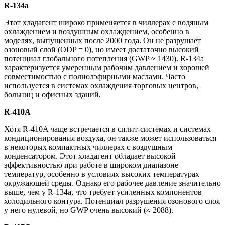
R-134a
Этот хладагент широко применяется в чиллерах с водяным
охлаждением и воздушным охлаждением, особенно в
моделях, выпущенных после 2000 года. Он не разрушает
озоновый слой (ODP = 0), но имеет достаточно высокий
потенциал глобального потепления (GWP ≈ 1430). R-134a
характеризуется умеренным рабочим давлением и хорошей
совместимостью с полиолэфирными маслами. Часто
используется в системах охлаждения торговых центров,
больниц и офисных зданий.
R-410A
Хотя R-410A чаще встречается в сплит-системах и системах
кондиционирования воздуха, он также может использоваться
в некоторых компактных чиллерах с воздушным
конденсатором. Этот хладагент обладает высокой
эффективностью при работе в широком диапазоне
температур, особенно в условиях высоких температурах
окружающей среды. Однако его рабочее давление значительно
выше, чем у R-134a, что требует усиленных компонентов
холодильного контура. Потенциал разрушения озонового слоя
у него нулевой, но GWP очень высокий (≈ 2088).