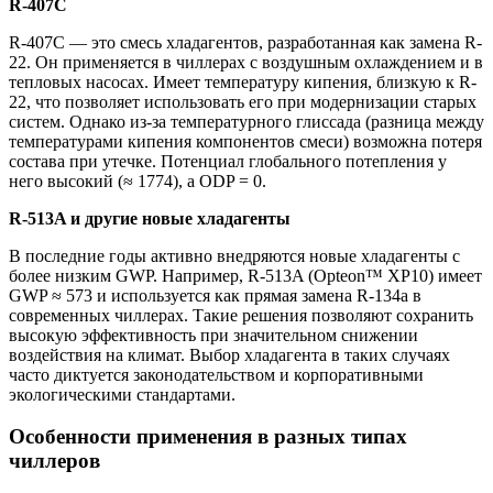
R-407C
R-407C — это смесь хладагентов, разработанная как замена R-
22. Он применяется в чиллерах с воздушным охлаждением и в
тепловых насосах. Имеет температуру кипения, близкую к R-
22, что позволяет использовать его при модернизации старых
систем. Однако из-за температурного глиссада (разница между
температурами кипения компонентов смеси) возможна потеря
состава при утечке. Потенциал глобального потепления у
него высокий (≈ 1774), а ODP = 0.
R-513A и другие новые хладагенты
В последние годы активно внедряются новые хладагенты с
более низким GWP. Например, R-513A (Opteon™ XP10) имеет
GWP ≈ 573 и используется как прямая замена R-134a в
современных чиллерах. Такие решения позволяют сохранить
высокую эффективность при значительном снижении
воздействия на климат. Выбор хладагента в таких случаях
часто диктуется законодательством и корпоративными
экологическими стандартами.
Особенности применения в разных типах
чиллеров