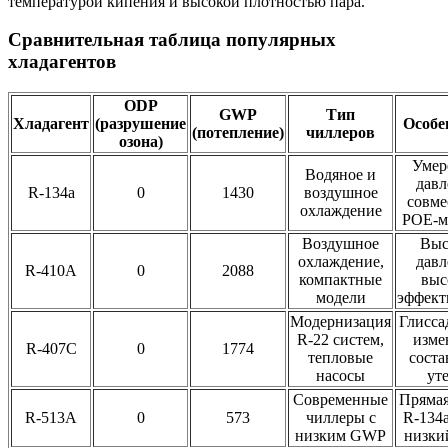
температурой кипения и высокой плотностью пара.
Сравнительная таблица популярных
хладагентов
ODP
GWP
Тип
Хладагент
(разрушение
Особе
(потепление)
чиллеров
озона)
Умер
Водяное и
давл
R-134a
0
1430
воздушное
совме
охлаждение
POE-м
Воздушное
Выс
охлаждение,
давл
R-410A
0
2088
компактные
выс
модели
эффект
Модернизация
Глисса
R-22 систем,
изме
R-407C
0
1774
тепловые
соста
насосы
ут
Современные
Прямая
R-513A
0
573
чиллеры с
R-134a
низким GWP
низк