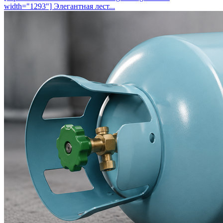
width="1293"] Элегантная лест...