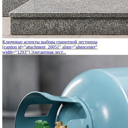
Ключевые аспекты выбора гранитной лестницы
[caption id="attachment_26051" align="aligncenter"
width="1293"] Элегантная лест...