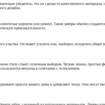
язательно убедитесь, что он сделан из качественного материала
ого дизайна.
полнотелые кирпичи или цемент. Такие заборы обычно создаются
тическую привлекательность.
о участка. Он может усилить или, наоборот, испортить общее в
нном стиле станет отличным выбором. Четкие линии, простые ф
используются металлы в сочетании с остеклением.
ркивают красоту вашего дома и добавляют лоска. Они могут быт
берите забор, сделанный из натуральных материалов. Дерево ил