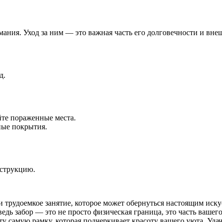
ания. Уход за ним — это важная часть его долговечности и внеш
д.
йте пораженные места.
ные покрытия.
нструкцию.
я и трудоемкое занятие, которое может обернуться настоящим ис
едь забор — это не просто физическая граница, это часть вашег
у самую рамку, которая подчеркивает красоту вашего уюта. Удач