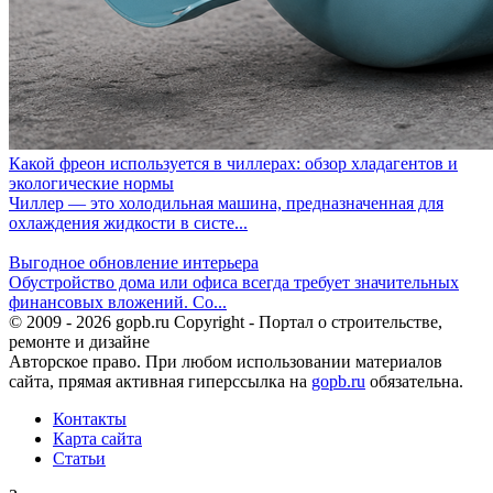
Какой фреон используется в чиллерах: обзор хладагентов и
экологические нормы
Чиллер — это холодильная машина, предназначенная для
охлаждения жидкости в систе...
Выгодное обновление интерьера
Обустройство дома или офиса всегда требует значительных
финансовых вложений. Со...
© 2009 - 2026 gopb.ru Copyright - Портал о строительстве,
ремонте и дизайне
Авторское право. При любом использовании материалов
сайта, прямая активная гиперссылка на
gopb.ru
обязательна.
Контакты
Карта сайта
Статьи