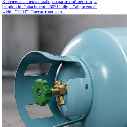
Ключевые аспекты выбора гранитной лестницы
[caption id="attachment_26051" align="aligncenter"
width="1293"] Элегантная лест...