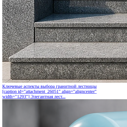
Ключевые аспекты выбора гранитной лестницы
[caption id="attachment_26051" align="aligncenter"
width="1293"] Элегантная лест...