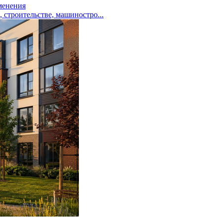
менения
троительстве, машиностро...