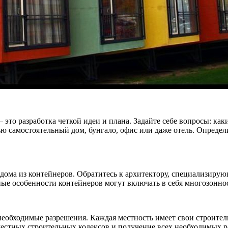
то разработка четкой идеи и плана. Задайте себе вопросы: ка
 самостоятельный дом, бунгало, офис или даже отель. Определи
ома из контейнеров. Обратитесь к архитектору, специализирую
ные особенности контейнеров могут включать в себя многозонно
 необходимые разрешения. Каждая местность имеет свои строите
местных строительных кодексов и получение всех необходимых 