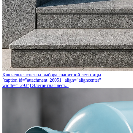
Ключевые аспекты выбора гранитной лестницы
[caption id="attachment_26051" align="aligncenter"
width="1293"] Элегантная лест...