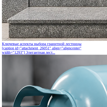
Ключевые аспекты выбора гранитной лестницы
[caption id="attachment_26051" align="aligncenter"
width="1293"] Элегантная лест...