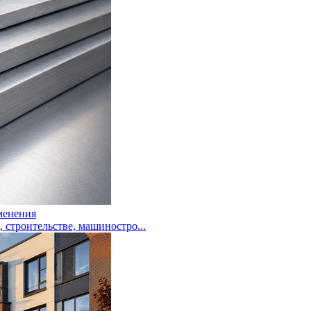
менения
троительстве, машиностро...