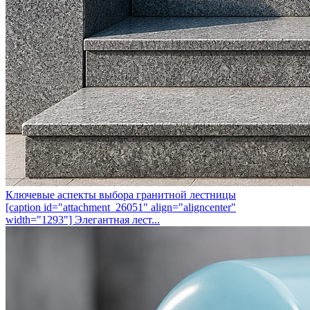
Ключевые аспекты выбора гранитной лестницы
[caption id="attachment_26051" align="aligncenter"
width="1293"] Элегантная лест...