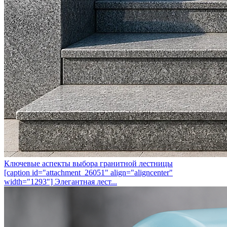
Ключевые аспекты выбора гранитной лестницы
[caption id="attachment_26051" align="aligncenter"
width="1293"] Элегантная лест...