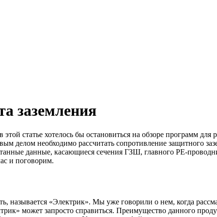
та заземления
этой статье хотелось бы остановиться на обзоре программ для р
вым делом необходимо рассчитать сопротивление защитного зазе
итанные данные, касающиеся сечения ГЗШ, главного PE-проводни
ас и поговорим.
ь, называется «Электрик». Мы уже говорили о нем, когда рассм
рик» может запросто справиться. Преимущество данного продукт