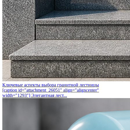
Ключевые аспекты выбора гранитной лестницы
[caption id="attachment_26051" align="aligncenter"
width="1293"] Элегантная лест...