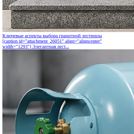
Ключевые аспекты выбора гранитной лестницы
[caption id="attachment_26051" align="aligncenter"
width="1293"] Элегантная лест...