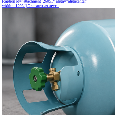
[caption id="attachment_26051" align="aligncenter"
width="1293"] Элегантная лест...