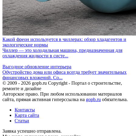
Какой фреон используется в чиллерах: обзор хладагентов и
экологические нормы
Чиллер — это холодильная машина, предназначенная для
охлаждения жидкости в систе...
Выгодное обновление интерьера
Обустройство дома или офиса всегда требует значительных
финансовых вложений. Со...
© 2009 - 2026 gopb.ru Copyright - Портал о строительстве,
ремонте и дизайне
Авторское право. При любом использовании материалов
сайта, прямая активная гиперссылка на
gopb.ru
обязательна.
Контакты
Карта сайта
Статьи
Заявка успешно отправлена.