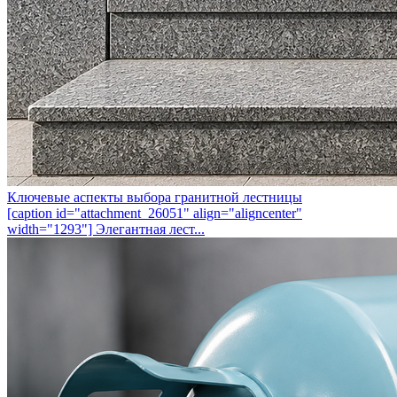
Ключевые аспекты выбора гранитной лестницы
[caption id="attachment_26051" align="aligncenter"
width="1293"] Элегантная лест...