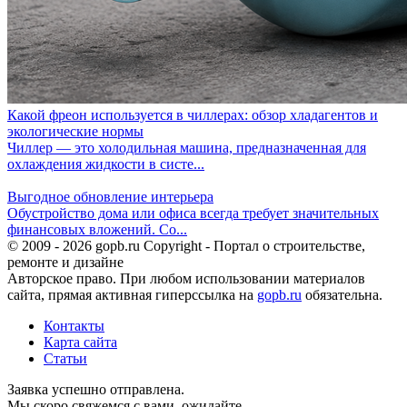
Какой фреон используется в чиллерах: обзор хладагентов и
экологические нормы
Чиллер — это холодильная машина, предназначенная для
охлаждения жидкости в систе...
Выгодное обновление интерьера
Обустройство дома или офиса всегда требует значительных
финансовых вложений. Со...
© 2009 - 2026 gopb.ru Copyright - Портал о строительстве,
ремонте и дизайне
Авторское право. При любом использовании материалов
сайта, прямая активная гиперссылка на
gopb.ru
обязательна.
Контакты
Карта сайта
Статьи
Заявка успешно отправлена.
Мы скоро свяжемся с вами, ожидайте.