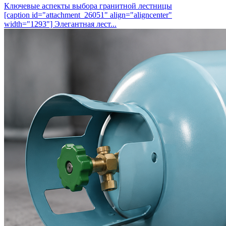
Ключевые аспекты выбора гранитной лестницы
[caption id="attachment_26051" align="aligncenter"
width="1293"] Элегантная лест...