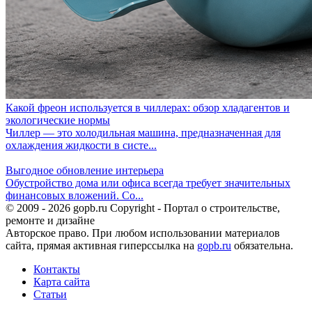
Какой фреон используется в чиллерах: обзор хладагентов и
экологические нормы
Чиллер — это холодильная машина, предназначенная для
охлаждения жидкости в систе...
Выгодное обновление интерьера
Обустройство дома или офиса всегда требует значительных
финансовых вложений. Со...
© 2009 - 2026 gopb.ru Copyright - Портал о строительстве,
ремонте и дизайне
Авторское право. При любом использовании материалов
сайта, прямая активная гиперссылка на
gopb.ru
обязательна.
Контакты
Карта сайта
Статьи