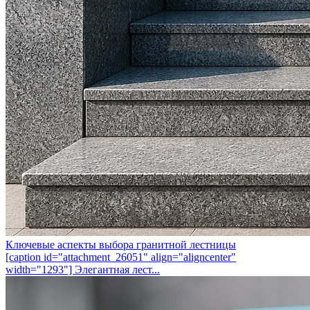
Ключевые аспекты выбора гранитной лестницы
[caption id="attachment_26051" align="aligncenter"
width="1293"] Элегантная лест...