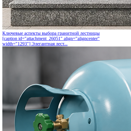
Ключевые аспекты выбора гранитной лестницы
[caption id="attachment_26051" align="aligncenter"
width="1293"] Элегантная лест...