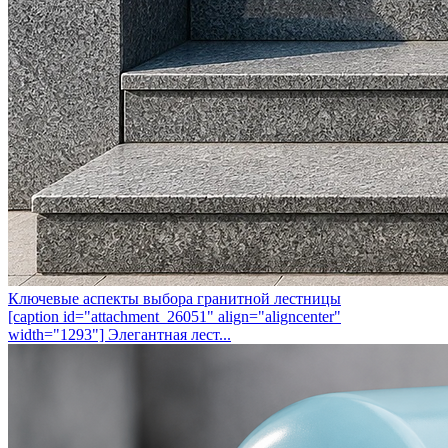
Ключевые аспекты выбора гранитной лестницы
[caption id="attachment_26051" align="aligncenter"
width="1293"] Элегантная лест...