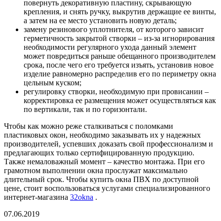
повернуть декоративную пластину, скрывающую
крепления, и снять ручку, выкрутив держащие ее винты,
а затем на ее место установить новую деталь;
замену резинового уплотнителя, от которого зависит
герметичность закрытой створки – из-за игнорирования
необходимости регулярного ухода данный элемент
может повредиться раньше обещанного производителем
срока, после чего его требуется изъять, установив новое
изделие равномерно распределив его по периметру окна
цельным куском;
регулировку створки, необходимую при провисании –
корректировка ее размещения может осуществляться как
по вертикали, так и по горизонтали.
Чтобы как можно реже сталкиваться с поломками
пластиковых окон, необходимо заказывать их у надежных
производителей, успевших доказать свой профессионализм и
предлагающих только сертифицированную продукцию.
Также немаловажный момент – качество монтажа. При его
грамотном выполнении окна прослужат максимально
длительный срок. Чтобы купить окна ПВХ по доступной
цене, стоит воспользоваться услугами специализированного
интернет-магазина
32okna
.
07.06.2019