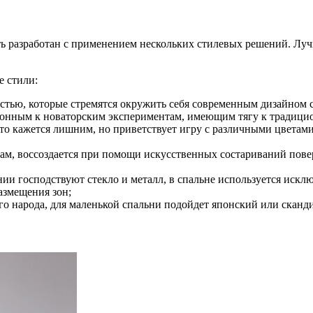
ь разработан с применением нескольких стилевых решений. Луч
 стили:
ностью, которые стремятся окружить себя современным дизайно
клонным к новаторским экспериментам, имеющим тягу к традиц
что кажется лишним, но приветствует игру с различными цветами,
охам, воссоздается при помощи искусственных состариваний пов
нии господствуют стекло и металл, в спальне используется искл
азмещения зон;
о народа, для маленькой спальни подойдет японский или сканд