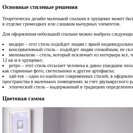
Основные стилевые решения
Теоретически дизайн маленькой спальни в хрущевке может быт
в отделке громоздких или слишком вычурных элементов.
Для оформления небольшой спальни можно выбрать следующие
модерн – этот стиль подойдет людям с яркой индивидуаль
консервативный стиль – подойдет людям спокойным, не с
минимализм – стиль, который исключает из интерьера все, 
12 кв м в хрущевке;
ретро – этот стиль отсылает человека к давно ушедшим эп
как старинные фото, светильники и другие артефакты;
хай-тек – один из наиболее современных стилей, в оформле
пространства в маленьких помещениях за счет двухъярусного р
этнический стиль – выдержанный в традициях определенног
Цветовая гамма