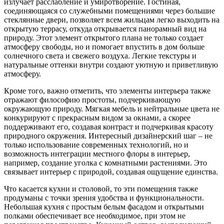
излучает расслабление и умиротворение. Гостиная,
соединяющаяся со служебными помещениями через большие
стеклянные двери, позволяет всем жильцам легко выходить на
открытую террасу, откуда открывается панорамный вид на
природу. Этот элемент открытого плана не только создает
атмосферу свободы, но и помогает впустить в дом больше
солнечного света и свежего воздуха. Легкие текстуры и
натуральные оттенки внутри создают уютную и приветливую
атмосферу.
Кроме того, важно отметить, что элементы интерьера также
отражают философию простоты, подчеркивающую
окружающую природу. Мягкая мебель и нейтральные цвета не
конкурируют с прекрасным видом за окнами, а скорее
поддерживают его, создавая контраст и подчеркивая красоту
природного окружения. Интересный дизайнерский шаг – не
только использование современных технологий, но и
возможность интеграции местного флоры в интерьер,
например, создание уголка с комнатными растениями. Это
связывает интерьер с природой, создавая ощущение единства.
Что касается кухни и столовой, то эти помещения также
продуманы с точки зрения удобства и функциональности.
Небольшая кухня с простым белым фасадом и открытыми
полками обеспечивает все необходимое, при этом не