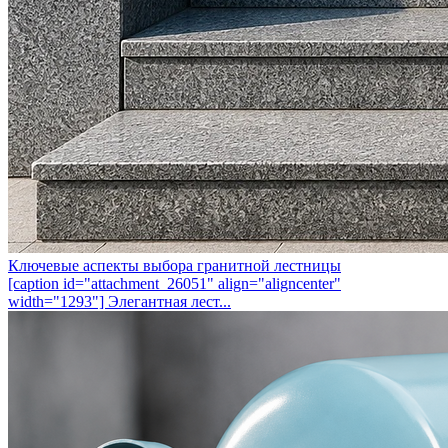
Ключевые аспекты выбора гранитной лестницы
[caption id="attachment_26051" align="aligncenter"
width="1293"] Элегантная лест...