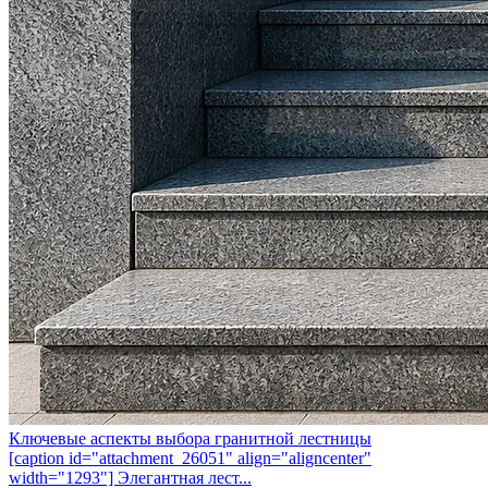
Ключевые аспекты выбора гранитной лестницы
[caption id="attachment_26051" align="aligncenter"
width="1293"] Элегантная лест...