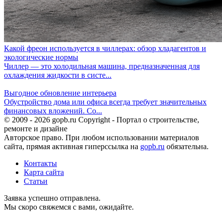
Какой фреон используется в чиллерах: обзор хладагентов и
экологические нормы
Чиллер — это холодильная машина, предназначенная для
охлаждения жидкости в систе...
Выгодное обновление интерьера
Обустройство дома или офиса всегда требует значительных
финансовых вложений. Со...
© 2009 - 2026 gopb.ru Copyright - Портал о строительстве,
ремонте и дизайне
Авторское право. При любом использовании материалов
сайта, прямая активная гиперссылка на
gopb.ru
обязательна.
Контакты
Карта сайта
Статьи
Заявка успешно отправлена.
Мы скоро свяжемся с вами, ожидайте.