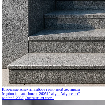
Ключевые аспекты выбора гранитной лестницы
[caption id="attachment_26051" align="aligncenter"
width="1293"] Элегантная лест...