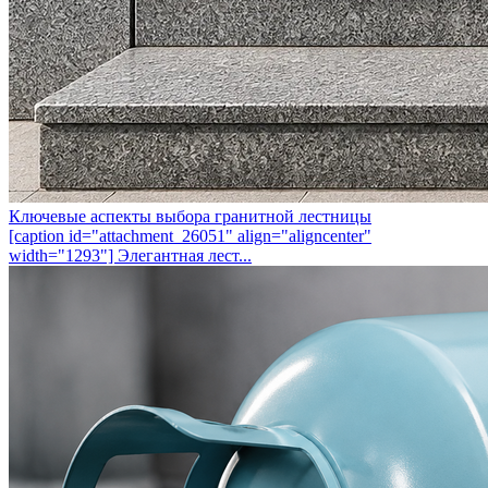
Ключевые аспекты выбора гранитной лестницы
[caption id="attachment_26051" align="aligncenter"
width="1293"] Элегантная лест...