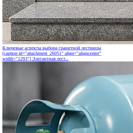
Ключевые аспекты выбора гранитной лестницы
[caption id="attachment_26051" align="aligncenter"
width="1293"] Элегантная лест...