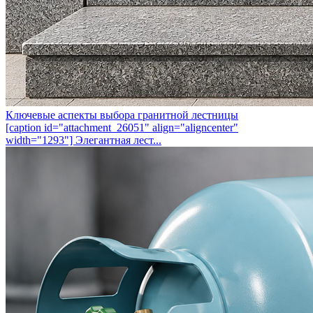
Ключевые аспекты выбора гранитной лестницы
[caption id="attachment_26051" align="aligncenter"
width="1293"] Элегантная лест...