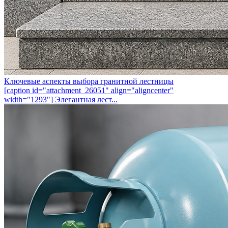
Ключевые аспекты выбора гранитной лестницы
[caption id="attachment_26051" align="aligncenter"
width="1293"] Элегантная лест...