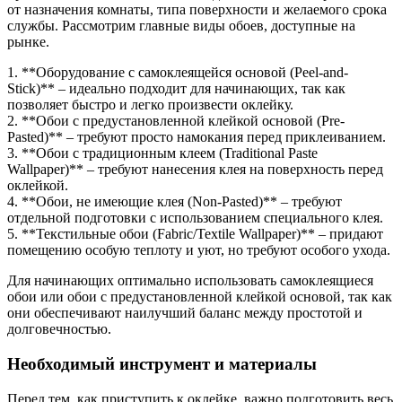
от назначения комнаты, типа поверхности и желаемого срока
службы. Рассмотрим главные виды обоев, доступные на
рынке.
1. **Оборудование с самоклеящейся основой (Peel-and-
Stick)** – идеально подходит для начинающих, так как
позволяет быстро и легко произвести оклейку.
2. **Обои с предустановленной клейкой основой (Pre-
Pasted)** – требуют просто намокания перед приклеиванием.
3. **Обои с традиционным клеем (Traditional Paste
Wallpaper)** – требуют нанесения клея на поверхность перед
оклейкой.
4. **Обои, не имеющие клея (Non-Pasted)** – требуют
отдельной подготовки с использованием специального клея.
5. **Текстильные обои (Fabric/Textile Wallpaper)** – придают
помещению особую теплоту и уют, но требуют особого ухода.
Для начинающих оптимально использовать самоклеящиеся
обои или обои с предустановленной клейкой основой, так как
они обеспечивают наилучший баланс между простотой и
долговечностью.
Необходимый инструмент и материалы
Перед тем, как приступить к оклейке, важно подготовить весь