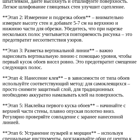
шпатлёвкой, дайте высохнуть и отшлифуйте поверхность.
Легкое шлифование глянцевых стен улучшит сцепление.
**Этап 2: Измерение и подрезка обоев** – внимательно
измерьте высоту стен и добавьте 5-7 см на верхнюю и
нижнюю части для обрезки. Убедитесь, что при нарезке
нескольких полос учитывается повторяемость рисунка – это
предотвратит несоответствия узоров.
**Этап 3: Разметка вертикальной линии** – важно
нарисовать вертикальную линию с помощью уровня, чтобы
первый кусок обоев висел ровно. Это предотвратит смещение
следующих полос.
**Этап 4: Нанесение клея** – в зависимости от типа обоев
используйте соответствующий метод: для самоклеящихся –
просто снимите защитный слой, для традиционных
необходимо аккуратно намазывать клей на поверхность.
**Этап 5: Наклейка первого куска обоев** – начинайте с
верхней части стены, плавно опуская полотно вниз.
Регулярно проверяйте совпадение с заранее нанесенной
линией.
**Этап 6: Устранение пузырей и морщин** – используя
специальные инструменты, разглаживайте обои от центра к