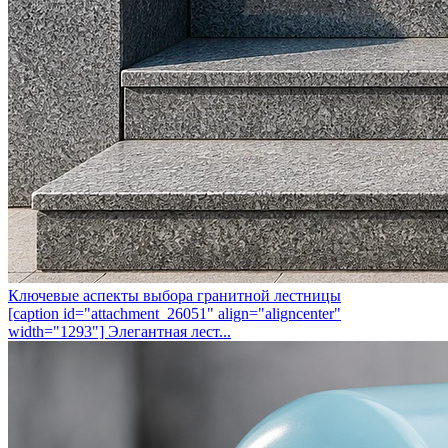
Ключевые аспекты выбора гранитной лестницы
[caption id="attachment_26051" align="aligncenter"
width="1293"] Элегантная лест...