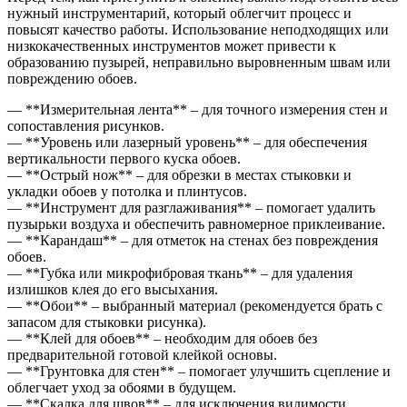
нужный инструментарий, который облегчит процесс и
повысят качество работы. Использование неподходящих или
низкокачественных инструментов может привести к
образованию пузырей, неправильно выровненным швам или
повреждению обоев.
— **Измерительная лента** – для точного измерения стен и
сопоставления рисунков.
— **Уровень или лазерный уровень** – для обеспечения
вертикальности первого куска обоев.
— **Острый нож** – для обрезки в местах стыковки и
укладки обоев у потолка и плинтусов.
— **Инструмент для разглаживания** – помогает удалить
пузырьки воздуха и обеспечить равномерное приклеивание.
— **Карандаш** – для отметок на стенах без повреждения
обоев.
— **Губка или микрофибровая ткань** – для удаления
излишков клея до его высыхания.
— **Обои** – выбранный материал (рекомендуется брать с
запасом для стыковки рисунка).
— **Клей для обоев** – необходим для обоев без
предварительной готовой клейкой основы.
— **Грунтовка для стен** – помогает улучшить сцепление и
облегчает уход за обоями в будущем.
— **Скалка для швов** – для исключения видимости