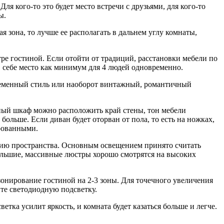
Для кого-то это будет место встречи с друзьями, для кого-то
ы.
я зона, то лучше ее располагать в дальнем углу комнаты,
ре гостиной. Если отойти от традиций, расстановки мебели по
в себе место как минимум для 4 людей одновременно.
овременный стиль или наоборот винтажный, романтичный
мный шкаф можно расположить край стены, тон мебели
больше. Если диван будет оторван от пола, то есть на ножках,
ированными.
ению пространства. Основным освещением принято считать
Большие, массивные люстры хорошо смотрятся на высоких
зонирование гостиной на 2-3 зоны. Для точечного увеличения
йте светодиодную подсветку.
етка усилит яркость, и комната будет казаться больше и легче.