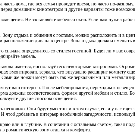
та часть дома, где вся семья проводит время, но часто по-разному.
а перед домашним кинотеатром и другие варианты тоже возможн
помещения. Не заставляйте мебелью окна. Если вам нужна рабоча
. Зону отдыха и общения с гостями, можно расположить и в цент
ри расположении дивана в центре. Зона отдыха должна вмещать 
го сначала определитесь со стилем гостиной. Будет ли у вас с
дбирайте мебель.
е такова имеется, воспользуйтесь некоторыми хитростями. Огро
ерцах вмонтировать зеркала, что визуально расширит комнату еще 
ию. Сами же ножки могут быть так же зеркальными или металлиз
ытянут ваш интерьер. После мебелирования, переходим к освещ
форма должны соответствовать формам другой мебели и стилю. 
пользуйте другие способы освещения.
несколько. Они будут уместны и в том случае, если у вас идет 
 И чтоб добавить в интерьер необычной загадочности, использу
раю или в глубине. В сочетании с остальным светом, такая подсв
ся в романтическую зону отдыха и комфорта.