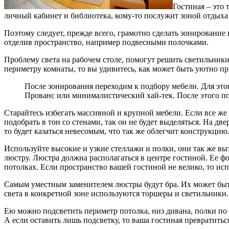
Гостиная – это 
личный кабинет и библиотека, кому-то послужит зоной отдых
Поэтому следует, прежде всего, грамотно сделать зонирование 
отделив пространство, например подвесными полочками.
Проблему света на рабочем столе, помогут решить светильники
периметру комнаты, то вы удивитесь, как может быть уютно п
После зонирования переходим к подбору мебели. Для это
Прованс или минималистический хай-тек. После этого по
Старайтесь избегать массивной и крупной мебели. Если все ж
подобрать в тон со стенами, так он не будет выделяться. На дв
то будет казаться невесомым, что так же облегчит конструкц
Используйте высокие и узкие стеллажи и полки, они так же в
люстру. Люстра должна располагаться в центре гостиной. Ее 
потолках. Если пространство вашей гостиной не велико, то ис
Самым уместным заменителем люстры будут бра. Их может быть 
света в конкретной зоне используются торшеры и светильники.
Ею можно подсветить периметр потолка, низ дивана, полки по к
А если оставить лишь подсветку, то ваша гостиная превратить