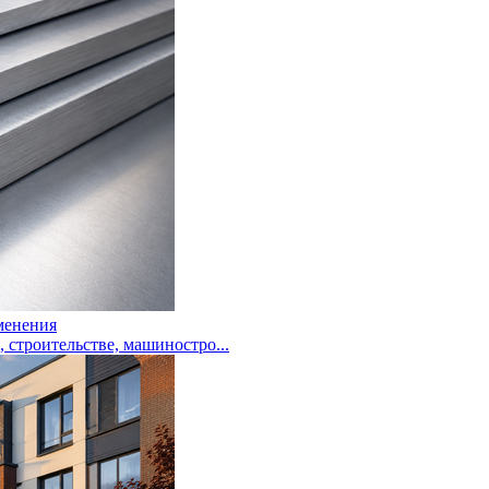
менения
троительстве, машиностро...