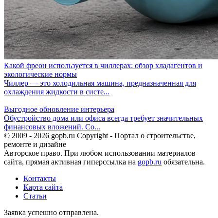
Какой фреон используется в чиллерах: обзор хладагентов и
экологические нормы
Чиллер — это холодильная машина, предназначенная для
охлаждения жидкости в систе...
Выгодное обновление интерьера
Обустройство дома или офиса всегда требует значительных
финансовых вложений. Со...
© 2009 - 2026 gopb.ru Copyright - Портал о строительстве,
ремонте и дизайне
Авторское право. При любом использовании материалов
сайта, прямая активная гиперссылка на
gopb.ru
обязательна.
Контакты
Карта сайта
Статьи
Заявка успешно отправлена.