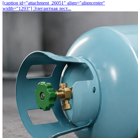
[caption id="attachment_26051" align="aligncenter"
width="1293"] Элегантная лест...