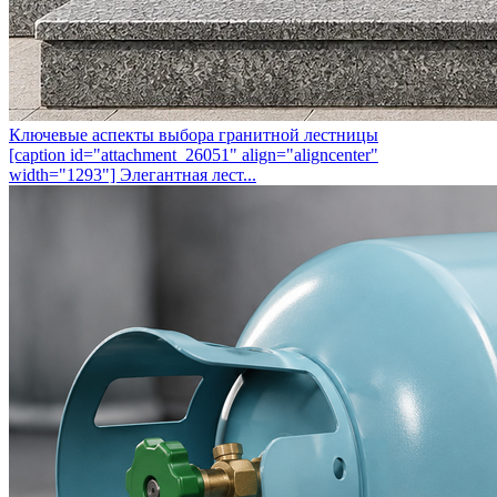
Ключевые аспекты выбора гранитной лестницы
[caption id="attachment_26051" align="aligncenter"
width="1293"] Элегантная лест...