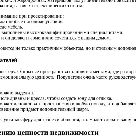
ойких и жаропрочных материалов, могут значительно повысить в
ения, газовых и электрических систем.
 внимание при проектировании:
ржат любые погодные условия.
еде мебель.
ии выполнены высококвалифицированными специалистами.
 и он должен гармонично сочетаться с вашим домом.
овится не только практичным объектом, но и стильным дополнен
ателей
осферу. Открытые пространства становятся местами, где разгора
ё эмоциональную ценность. Покупатели очень часто руководству
 можно выделить:
сле диваны и кресла, чтобы создать зону для отдыха.
ожет использовать пространство в любую погоду, что добавляет
свещение придают дополнительный шарм.
елую атмосферу для трапез и общения, что может сделать вашу 
ению ценности недвижимости