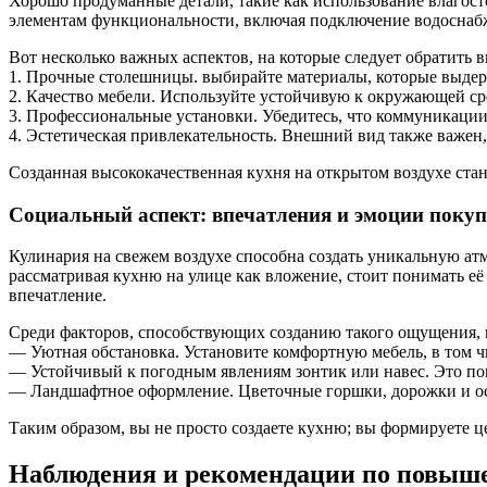
Хорошо продуманные детали, такие как использование влагост
элементам функциональности, включая подключение водоснабж
Вот несколько важных аспектов, на которые следует обратить
1. Прочные столешницы. выбирайте материалы, которые выде
2. Качество мебели. Используйте устойчивую к окружающей ср
3. Профессиональные установки. Убедитесь, что коммуникац
4. Эстетическая привлекательность. Внешний вид также важен,
Созданная высококачественная кухня на открытом воздухе стан
Социальный аспект: впечатления и эмоции покуп
Кулинария на свежем воздухе способна создать уникальную атм
рассматривая кухню на улице как вложение, стоит понимать е
впечатление.
Среди факторов, способствующих созданию такого ощущения,
— Уютная обстановка. Установите комфортную мебель, в том чи
— Устойчивый к погодным явлениям зонтик или навес. Это пом
— Ландшафтное оформление. Цветочные горшки, дорожки и о
Таким образом, вы не просто создаете кухню; вы формируете ц
Наблюдения и рекомендации по повыш