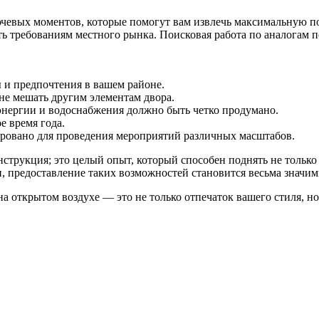
чевых моментов, которые помогут вам извлечь максимальную по
ь требованиям местного рынка. Поисковая работа по аналогам по
 и предпочтения в вашем районе.
не мешать другим элементам двора.
оэнергии и водоснабжения должно быть четко продумано.
е время года.
тировано для проведения мероприятий различных масштабов.
нструкция; это целый опыт, который способен поднять не только
ни, предоставление таких возможностей становится весьма значи
на открытом воздухе — это не только отпечаток вашего стиля, н