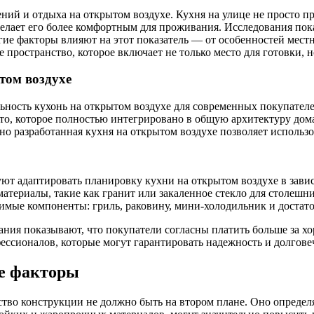
ий и отдыха на открытом воздухе. Кухня на улице не просто п
делает его более комфортным для проживания. Исследования пок
е факторы влияют на этот показатель — от особенностей местн
е пространство, которое включает не только место для готовки, 
том воздухе
ьность кухонь на открытом воздухе для современных покупателе
то, которое полностью интегрировано в общую архитектуру дома
о разработанная кухня на открытом воздухе позволяет использов
т адаптировать планировку кухни на открытом воздухе в завис
атериалы, такие как гранит или закаленное стекло для столешн
мые компоненты: гриль, раковину, мини-холодильник и достато
вания показывают, что покупатели согласны платить больше за 
сионалов, которые могут гарантировать надежность и долговеч
ые факторы
ство конструкции не должно быть на втором плане. Оно определя