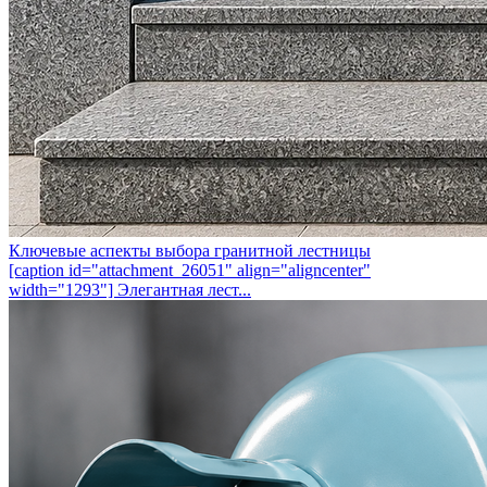
Ключевые аспекты выбора гранитной лестницы
[caption id="attachment_26051" align="aligncenter"
width="1293"] Элегантная лест...