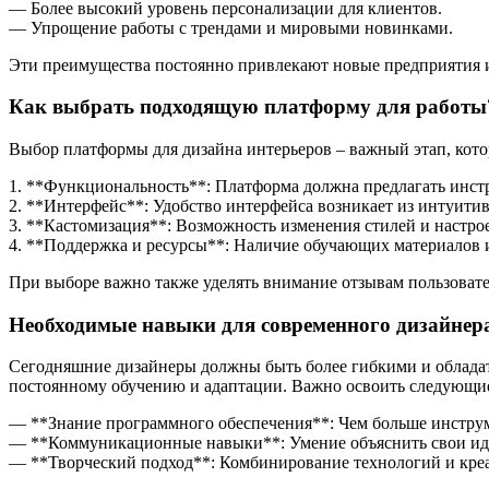
— Более высокий уровень персонализации для клиентов.
— Упрощение работы с трендами и мировыми новинками.
Эти преимущества постоянно привлекают новые предприятия и 
Как выбрать подходящую платформу для работы
Выбор платформы для дизайна интерьеров – важный этап, котор
1. **Функциональность**: Платформа должна предлагать инстр
2. **Интерфейс**: Удобство интерфейса возникает из интуити
3. **Кастомизация**: Возможность изменения стилей и настро
4. **Поддержка и ресурсы**: Наличие обучающих материалов
При выборе важно также уделять внимание отзывам пользоват
Необходимые навыки для современного дизайнер
Сегодняшние дизайнеры должны быть более гибкими и обладат
постоянному обучению и адаптации. Важно освоить следующи
— **Знание программного обеспечения**: Чем больше инструм
— **Коммуникационные навыки**: Умение объяснить свои идеи
— **Творческий подход**: Комбинирование технологий и креа