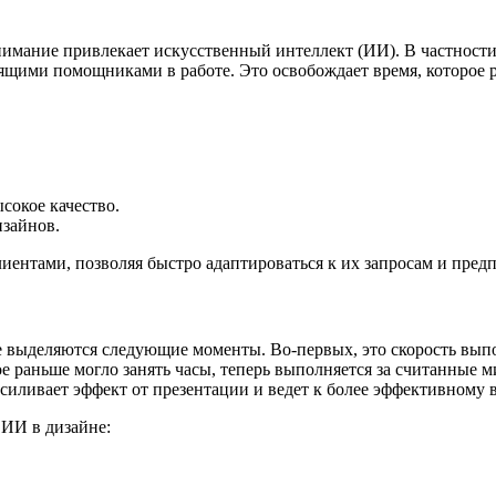
нимание привлекает искусственный интеллект (ИИ). В частност
ящими помощниками в работе. Это освобождает время, которое р
сокое качество.
изайнов.
иентами, позволяя быстро адаптироваться к их запросам и пред
выделяются следующие моменты. Во-первых, это скорость выпол
е раньше могло занять часы, теперь выполняется за считанные 
силивает эффект от презентации и ведет к более эффективному
 ИИ в дизайне: