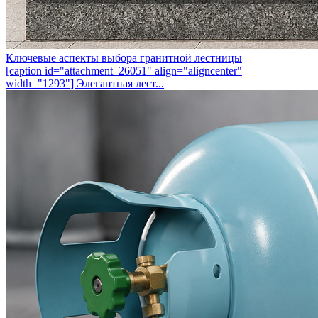
Ключевые аспекты выбора гранитной лестницы
[caption id="attachment_26051" align="aligncenter"
width="1293"] Элегантная лест...