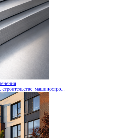
менения
троительстве, машиностро...