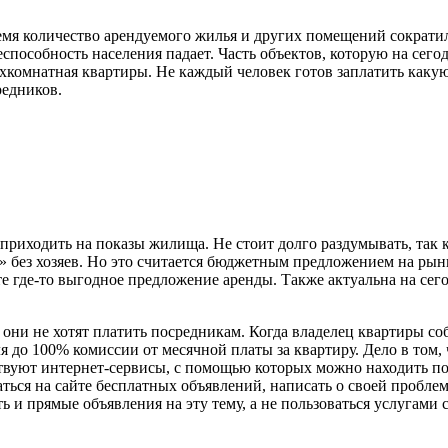
емя количество арендуемого жилья и других помещений сократила
еспособность населения падает.
Часть объектов, которую на сего
вухкомнатная квартиры. Не каждый человек готов заплатить каку
редников.
риходить на показы жилища. Не стоит долго раздумывать, так к
» без хозяев. Но это считается бюджетным предложением на рын
те где-то выгодное предложение аренды. Также актуальна на се
ни не хотят платить посредникам. Когда владелец квартиры соби
 до 100% комиссии от месячной платы за квартиру. Дело в том, 
твуют интернет-сервисы, с помощью которых можно находить по
ться на сайте бесплатных объявлений, написать о своей пробле
ить и прямые объявления на эту тему, а не пользоваться услугам