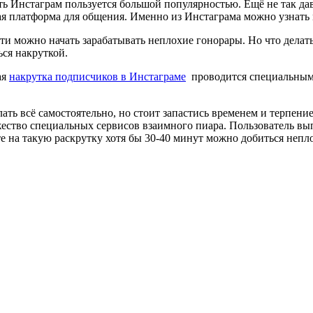
ть Инстаграм пользуется большой популярностью.
Ещё не так да
ая платформа для общения. Именно из Инстаграма можно узнать 
ти можно начать зарабатывать неплохие гонорары. Но что делат
ься накруткой.
ая
накрутка подписчиков в Инстаграме
проводится специальными 
лать всё самостоятельно, но стоит запастись временем и терпен
ство специальных сервисов взаимного пиара. Пользователь выпо
те на такую раскрутку хотя бы 30-40 минут можно добиться непло