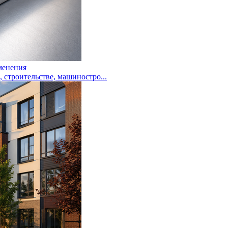
менения
троительстве, машиностро...