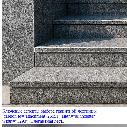
Ключевые аспекты выбора гранитной лестницы
[caption id="attachment_26051" align="aligncenter"
width="1293"] Элегантная лест...