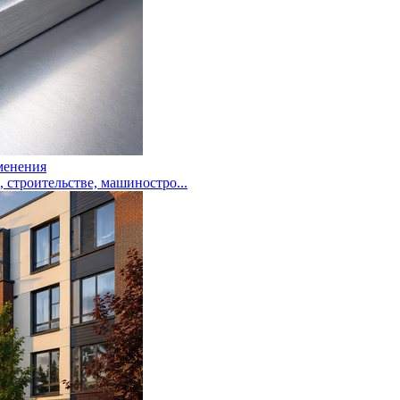
менения
троительстве, машиностро...