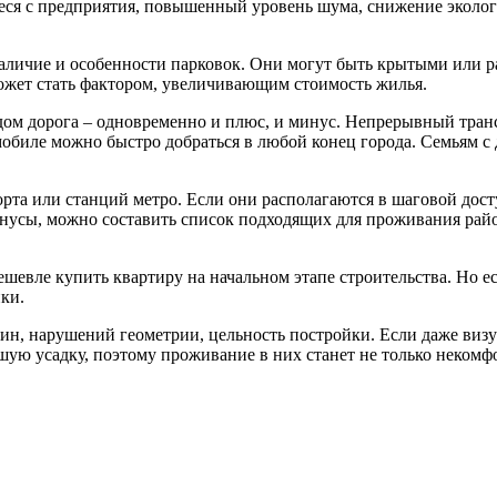
еся с предприятия, повышенный уровень шума, снижение эколог
аличие и особенности парковок. Они могут быть крытыми или р
ожет стать фактором, увеличивающим стоимость жилья.
ом дорога – одновременно и плюс, и минус. Непрерывный тран
обиле можно быстро добраться в любой конец города. Семьям с 
та или станций метро. Если они располагаются в шаговой досту
нусы, можно составить список подходящих для проживания район
шевле купить квартиру на начальном этапе строительства. Но е
ки.
ин, нарушений геометрии, цельность постройки. Если даже визу
шую усадку, поэтому проживание в них станет не только некомф