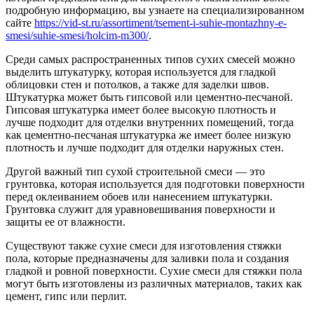
подробную информацию, вы узнаете на специализированном
сайте
https://vid-st.ru/assortiment/tsement-i-suhie-montazhny-e-
smesi/suhie-smesi/holcim-m300/
.
Среди самых распространенных типов сухих смесей можно
выделить штукатурку, которая используется для гладкой
облицовки стен и потолков, а также для заделки швов.
Штукатурка может быть гипсовой или цементно-песчаной.
Гипсовая штукатурка имеет более высокую плотность и
лучше подходит для отделки внутренних помещений, тогда
как цементно-песчаная штукатурка же имеет более низкую
плотность и лучше подходит для отделки наружных стен.
Другой важный тип сухой строительной смеси — это
грунтовка, которая используется для подготовки поверхности
перед оклеиванием обоев или нанесением штукатурки.
Грунтовка служит для уравновешивания поверхности и
защиты ее от влажности.
Существуют также сухие смеси для изготовления стяжки
пола, которые предназначены для заливки пола и создания
гладкой и ровной поверхности. Сухие смеси для стяжки пола
могут быть изготовлены из различных материалов, таких как
цемент, гипс или перлит.