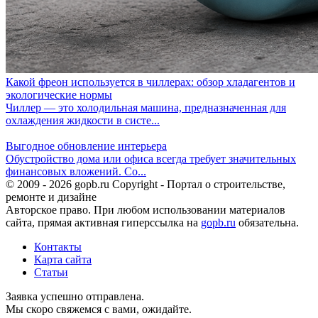
Какой фреон используется в чиллерах: обзор хладагентов и
экологические нормы
Чиллер — это холодильная машина, предназначенная для
охлаждения жидкости в систе...
Выгодное обновление интерьера
Обустройство дома или офиса всегда требует значительных
финансовых вложений. Со...
© 2009 - 2026 gopb.ru Copyright - Портал о строительстве,
ремонте и дизайне
Авторское право. При любом использовании материалов
сайта, прямая активная гиперссылка на
gopb.ru
обязательна.
Контакты
Карта сайта
Статьи
Заявка успешно отправлена.
Мы скоро свяжемся с вами, ожидайте.