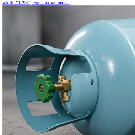
width="1293"] Элегантная лест...