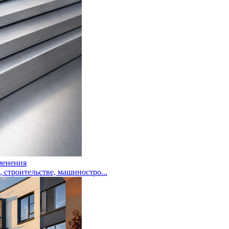
менения
троительстве, машиностро...