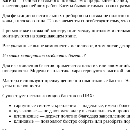
Багеты — основа натяжного потолка. Это продольные планки,
качество дальнейших работ. Багеты бывают самых разных разм
Для фиксации осветительных приборов на натяжное полотно 
кольца плоского типа. Такие элементы способствуют тому, что 
При монтаже натяжной конструкции между потолком и стенам
монтируются на завершающем этапе.
Все указанные выше компоненты исполняют, в том числе деко
Из каких материалов создаются багеты?
Для изготовления багетов применяется пластик или алюминий.
поверхности. Модели из пластика характеризуются высокой ги
Мастера используют преимущественно пластиковые багеты. Это
углы и неровности.
Существует несколько видов багетов из ПВХ:
гарпунные системы крепления — надежные, имеют более
кулачковые — не дают материалу выскальзывать в процес
штапиковые — держат полотно благодаря закреплению шт
клиновые — позволяют быстро собрать или разобрать п