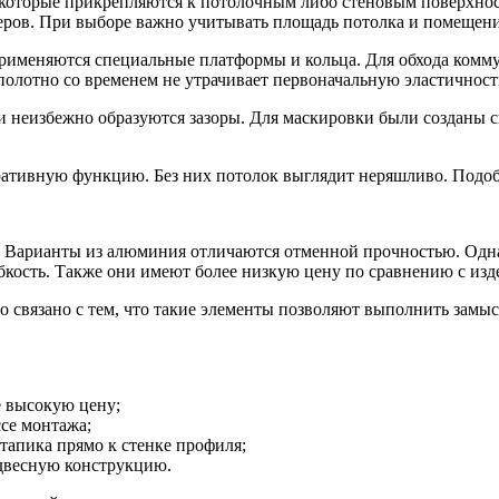
 которые прикрепляются к потолочным либо стеновым поверхнос
еров. При выборе важно учитывать площадь потолка и помещени
применяются специальные платформы и кольца. Для обхода ком
полотно со временем не утрачивает первоначальную эластичность
и неизбежно образуются зазоры. Для маскировки были созданы
ративную функцию. Без них потолок выглядит неряшливо. Подоб
 Варианты из алюминия отличаются отменной прочностью. Однак
бкость. Также они имеют более низкую цену по сравнению с из
 связано с тем, что такие элементы позволяют выполнить замы
 высокую цену;
се монтажа;
апика прямо к стенке профиля;
одвесную конструкцию.