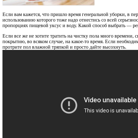
Если вам кажется, что пришло время генеральной уборки, в пер
использованию которого тоже надо отнестись со всей серьезн
пропорциях пищевой уксус и воду. Какой способ выбрать — ре
Если все же не хотите тратить на чистку пола много времени, 
покрытию, во всяком случае, на какое-то время. Если необходи
протрите пол влажной тряпкой и просто дайте высохнуть.