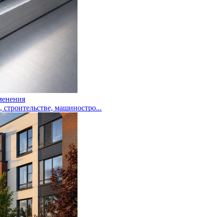
менения
троительстве, машиностро...