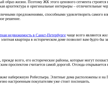
бый образ жизни. Поэтому ЖК этого ценового сегмента строятся
ская архитектура и оригинальные интерьеры – отличительные ч
личными предложениями, способными удовлетворить самого взы
ное решение.
тная недвижимость в Санкт-Петербурге
чаще всего являются жи
элитная квартира в историческом доме позволит вам будто бы з
 прежде всего, его исторические районы, которые могут похва
ким проспектом считается самой дорогой. Отсюда открывается в
также набережную Робеспьера. Элитные дома расположены и на 
рьезно настроенным покупателям уже стоит поспешить.