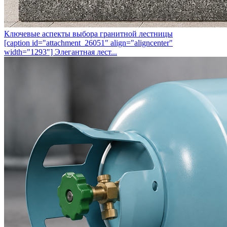
Ключевые аспекты выбора гранитной лестницы
[caption id="attachment_26051" align="aligncenter"
width="1293"] Элегантная лест...