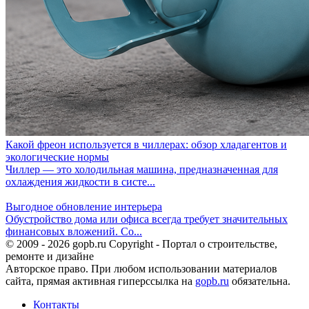
Какой фреон используется в чиллерах: обзор хладагентов и
экологические нормы
Чиллер — это холодильная машина, предназначенная для
охлаждения жидкости в систе...
Выгодное обновление интерьера
Обустройство дома или офиса всегда требует значительных
финансовых вложений. Со...
© 2009 - 2026 gopb.ru Copyright - Портал о строительстве,
ремонте и дизайне
Авторское право. При любом использовании материалов
сайта, прямая активная гиперссылка на
gopb.ru
обязательна.
Контакты