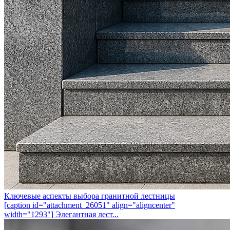
Ключевые аспекты выбора гранитной лестницы
[caption id="attachment_26051" align="aligncenter"
width="1293"] Элегантная лест...